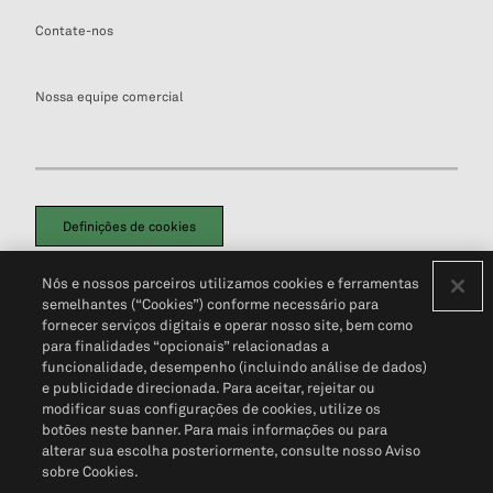
Contate-nos
Nossa equipe comercial
Definições de cookies
Disclaimers Legais
Termos de Uso
Aviso de Cookies
Nós e nossos parceiros utilizamos cookies e ferramentas
Política de Privacidade
Portal de privacidade do cliente (em inglês)
semelhantes (“Cookies”) conforme necessário para
Não Venda Minhas Informações Pessoais
© 2026 S&P Global
fornecer serviços digitais e operar nosso site, bem como
para finalidades “opcionais” relacionadas a
funcionalidade, desempenho (incluindo análise de dados)
e publicidade direcionada. Para aceitar, rejeitar ou
modificar suas configurações de cookies, utilize os
botões neste banner. Para mais informações ou para
alterar sua escolha posteriormente, consulte nosso Aviso
sobre Cookies.