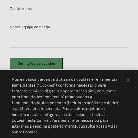
Contate-nos
Nossa equipe comercial
Definições de cookies
Disclaimers Legais
Termos de Uso
Aviso de Cookies
Nós e nossos parceiros utilizamos cookies e ferramentas
Política de Privacidade
Portal de privacidade do cliente (em inglês)
semelhantes (“Cookies”) conforme necessário para
Não Venda Minhas Informações Pessoais
© 2026 S&P Global
fornecer serviços digitais e operar nosso site, bem como
para finalidades “opcionais” relacionadas a
funcionalidade, desempenho (incluindo análise de dados)
e publicidade direcionada. Para aceitar, rejeitar ou
modificar suas configurações de cookies, utilize os
botões neste banner. Para mais informações ou para
alterar sua escolha posteriormente, consulte nosso Aviso
sobre Cookies.