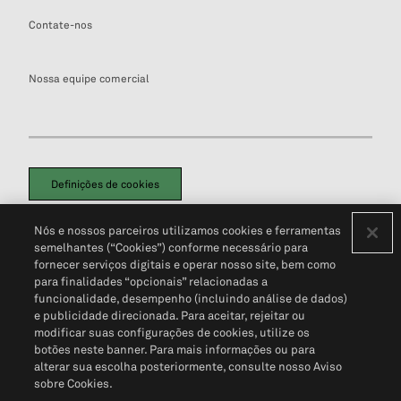
Contate-nos
Nossa equipe comercial
Definições de cookies
Disclaimers Legais
Termos de Uso
Aviso de Cookies
Nós e nossos parceiros utilizamos cookies e ferramentas
Política de Privacidade
Portal de privacidade do cliente (em inglês)
semelhantes (“Cookies”) conforme necessário para
Não Venda Minhas Informações Pessoais
© 2026 S&P Global
fornecer serviços digitais e operar nosso site, bem como
para finalidades “opcionais” relacionadas a
funcionalidade, desempenho (incluindo análise de dados)
e publicidade direcionada. Para aceitar, rejeitar ou
modificar suas configurações de cookies, utilize os
botões neste banner. Para mais informações ou para
alterar sua escolha posteriormente, consulte nosso Aviso
sobre Cookies.