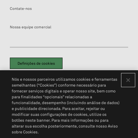
Contate-nos
Nossa equipe comercial
Definições de cookies
Disclaimers Legais
Termos de Uso
Aviso de Cookies
Nós e nossos parceiros utilizamos cookies e ferramentas
Política de Privacidade
Portal de privacidade do cliente (em inglês)
semelhantes (“Cookies”) conforme necessário para
Não Venda Minhas Informações Pessoais
© 2026 S&P Global
fornecer serviços digitais e operar nosso site, bem como
para finalidades “opcionais” relacionadas a
funcionalidade, desempenho (incluindo análise de dados)
e publicidade direcionada. Para aceitar, rejeitar ou
modificar suas configurações de cookies, utilize os
botões neste banner. Para mais informações ou para
alterar sua escolha posteriormente, consulte nosso Aviso
sobre Cookies.