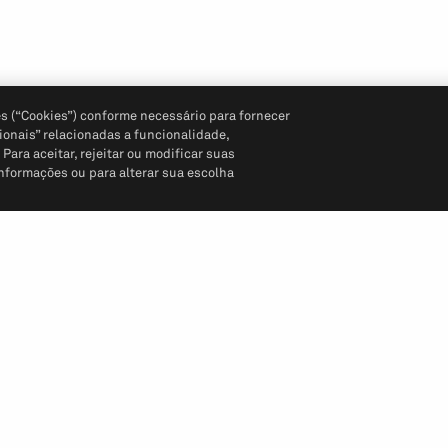
s (“Cookies”) conforme necessário para fornecer
ionais” relacionadas a funcionalidade,
ara aceitar, rejeitar ou modificar suas
informações ou para alterar sua escolha
Siga-nos