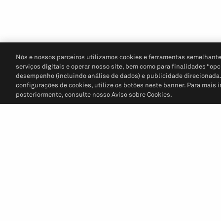
Nós e nossos parceiros utilizamos cookies e ferramentas semelhante
serviços digitais e operar nosso site, bem como para finalidades “opc
desempenho (incluindo análise de dados) e publicidade direcionada. P
configurações de cookies, utilize os botões neste banner. Para mais 
posteriormente, consulte nosso Aviso sobre Cookies.