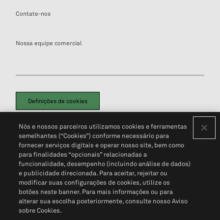
Contate-nos
Nossa equipe comercial
Definições de cookies
Disclaimers Legais
Termos de Uso
Aviso de Cookies
Nós e nossos parceiros utilizamos cookies e ferramentas
Política de Privacidade
Portal de privacidade do cliente (em inglês)
semelhantes (“Cookies”) conforme necessário para
Não Venda Minhas Informações Pessoais
© 2026 S&P Global
fornecer serviços digitais e operar nosso site, bem como
para finalidades “opcionais” relacionadas a
funcionalidade, desempenho (incluindo análise de dados)
e publicidade direcionada. Para aceitar, rejeitar ou
modificar suas configurações de cookies, utilize os
botões neste banner. Para mais informações ou para
alterar sua escolha posteriormente, consulte nosso Aviso
sobre Cookies.