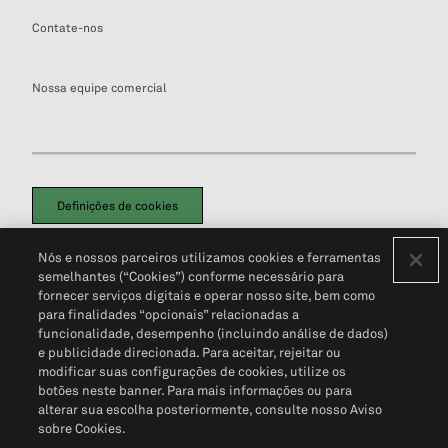
Contate-nos
Nossa equipe comercial
Definições de cookies
Disclaimers Legais
Termos de Uso
Aviso de Cookies
Nós e nossos parceiros utilizamos cookies e ferramentas
Política de Privacidade
Portal de privacidade do cliente (em inglês)
semelhantes (“Cookies”) conforme necessário para
Não Venda Minhas Informações Pessoais
© 2026 S&P Global
fornecer serviços digitais e operar nosso site, bem como
para finalidades “opcionais” relacionadas a
funcionalidade, desempenho (incluindo análise de dados)
e publicidade direcionada. Para aceitar, rejeitar ou
modificar suas configurações de cookies, utilize os
botões neste banner. Para mais informações ou para
alterar sua escolha posteriormente, consulte nosso Aviso
sobre Cookies.