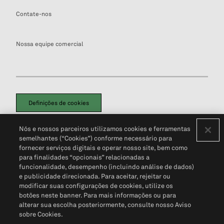
Contate-nos
Nossa equipe comercial
Definições de cookies
Disclaimers Legais
Termos de Uso
Aviso de Cookies
Nós e nossos parceiros utilizamos cookies e ferramentas
Política de Privacidade
Portal de privacidade do cliente (em inglês)
semelhantes (“Cookies”) conforme necessário para
Não Venda Minhas Informações Pessoais
© 2026 S&P Global
fornecer serviços digitais e operar nosso site, bem como
para finalidades “opcionais” relacionadas a
funcionalidade, desempenho (incluindo análise de dados)
e publicidade direcionada. Para aceitar, rejeitar ou
modificar suas configurações de cookies, utilize os
botões neste banner. Para mais informações ou para
alterar sua escolha posteriormente, consulte nosso Aviso
sobre Cookies.