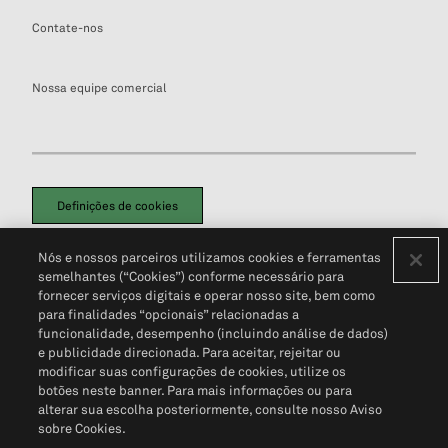
Contate-nos
Nossa equipe comercial
Definições de cookies
Disclaimers Legais
Termos de Uso
Aviso de Cookies
Nós e nossos parceiros utilizamos cookies e ferramentas
Política de Privacidade
Portal de privacidade do cliente (em inglês)
semelhantes (“Cookies”) conforme necessário para
Não Venda Minhas Informações Pessoais
© 2026 S&P Global
fornecer serviços digitais e operar nosso site, bem como
para finalidades “opcionais” relacionadas a
funcionalidade, desempenho (incluindo análise de dados)
e publicidade direcionada. Para aceitar, rejeitar ou
modificar suas configurações de cookies, utilize os
botões neste banner. Para mais informações ou para
alterar sua escolha posteriormente, consulte nosso Aviso
sobre Cookies.