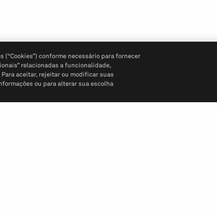
s (“Cookies”) conforme necessário para fornecer
ionais” relacionadas a funcionalidade,
ara aceitar, rejeitar ou modificar suas
informações ou para alterar sua escolha
Siga-nos