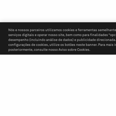
Nós e nossos parceiros utilizamos cookies e ferramentas semelhante
serviços digitais e operar nosso site, bem como para finalidades “opc
desempenho (incluindo análise de dados) e publicidade direcionada. P
configurações de cookies, utilize os botões neste banner. Para mais 
posteriormente, consulte nosso Aviso sobre Cookies.