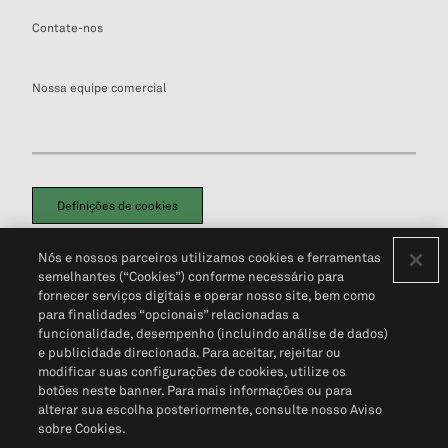
Contate-nos
Nossa equipe comercial
Definições de cookies
Disclaimers Legais
Termos de Uso
Aviso de Cookies
Nós e nossos parceiros utilizamos cookies e ferramentas
Política de Privacidade
Portal de privacidade do cliente (em inglês)
semelhantes (“Cookies”) conforme necessário para
Não Venda Minhas Informações Pessoais
© 2026 S&P Global
fornecer serviços digitais e operar nosso site, bem como
para finalidades “opcionais” relacionadas a
funcionalidade, desempenho (incluindo análise de dados)
e publicidade direcionada. Para aceitar, rejeitar ou
modificar suas configurações de cookies, utilize os
botões neste banner. Para mais informações ou para
alterar sua escolha posteriormente, consulte nosso Aviso
sobre Cookies.