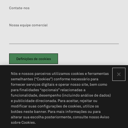
Contate-nos
Nossa equipe comercial
Definições de cookies
Disclaimers Legais
Termos de Uso
Aviso de Cookies
Nós e nossos parceiros utilizamos cookies e ferramentas
Política de Privacidade
Portal de privacidade do cliente (em inglês)
semelhantes (“Cookies”) conforme necessário para
Não Venda Minhas Informações Pessoais
© 2026 S&P Global
fornecer serviços digitais e operar nosso site, bem como
para finalidades “opcionais” relacionadas a
funcionalidade, desempenho (incluindo análise de dados)
e publicidade direcionada. Para aceitar, rejeitar ou
modificar suas configurações de cookies, utilize os
botões neste banner. Para mais informações ou para
alterar sua escolha posteriormente, consulte nosso Aviso
sobre Cookies.