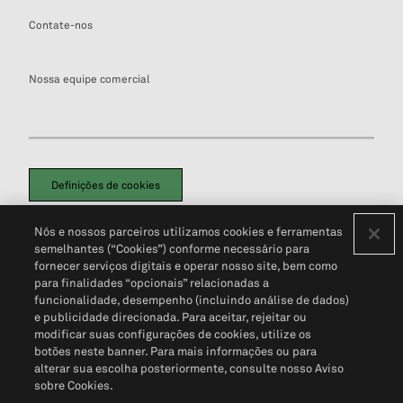
Contate-nos
Nossa equipe comercial
Definições de cookies
Disclaimers Legais
Termos de Uso
Aviso de Cookies
Nós e nossos parceiros utilizamos cookies e ferramentas
Política de Privacidade
Portal de privacidade do cliente (em inglês)
semelhantes (“Cookies”) conforme necessário para
Não Venda Minhas Informações Pessoais
© 2026 S&P Global
fornecer serviços digitais e operar nosso site, bem como
para finalidades “opcionais” relacionadas a
funcionalidade, desempenho (incluindo análise de dados)
e publicidade direcionada. Para aceitar, rejeitar ou
modificar suas configurações de cookies, utilize os
botões neste banner. Para mais informações ou para
alterar sua escolha posteriormente, consulte nosso Aviso
sobre Cookies.