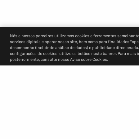
Nós e nossos parceiros utilizamos cookies e ferramentas semelhante
serviços digitais e operar nosso site, bem como para finalidades “opc
desempenho (incluindo análise de dados) e publicidade direcionada. P
configurações de cookies, utilize os botões neste banner. Para mais 
posteriormente, consulte nosso Aviso sobre Cookies.