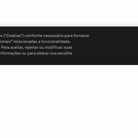
s (“Cookies”) conforme necessário para fornecer
ionais” relacionadas a funcionalidade,
ara aceitar, rejeitar ou modificar suas
informações ou para alterar sua escolha
Siga-nos