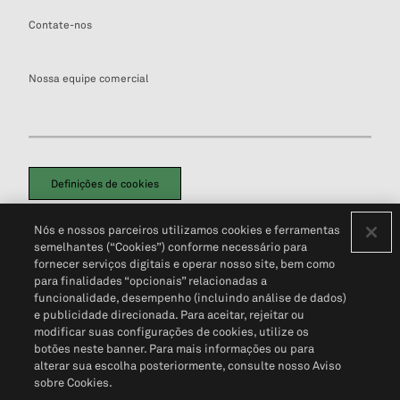
Contate-nos
Nossa equipe comercial
Definições de cookies
Disclaimers Legais
Termos de Uso
Aviso de Cookies
Nós e nossos parceiros utilizamos cookies e ferramentas
Política de Privacidade
Portal de privacidade do cliente (em inglês)
semelhantes (“Cookies”) conforme necessário para
Não Venda Minhas Informações Pessoais
© 2026 S&P Global
fornecer serviços digitais e operar nosso site, bem como
para finalidades “opcionais” relacionadas a
funcionalidade, desempenho (incluindo análise de dados)
e publicidade direcionada. Para aceitar, rejeitar ou
modificar suas configurações de cookies, utilize os
botões neste banner. Para mais informações ou para
alterar sua escolha posteriormente, consulte nosso Aviso
sobre Cookies.