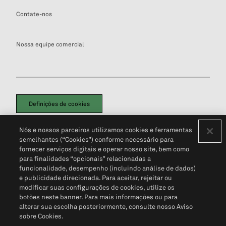
Contate-nos
Nossa equipe comercial
Definições de cookies
Disclaimers Legais
Termos de Uso
Aviso de Cookies
Nós e nossos parceiros utilizamos cookies e ferramentas
Política de Privacidade
Portal de privacidade do cliente (em inglês)
semelhantes (“Cookies”) conforme necessário para
Não Venda Minhas Informações Pessoais
© 2026 S&P Global
fornecer serviços digitais e operar nosso site, bem como
para finalidades “opcionais” relacionadas a
funcionalidade, desempenho (incluindo análise de dados)
e publicidade direcionada. Para aceitar, rejeitar ou
modificar suas configurações de cookies, utilize os
botões neste banner. Para mais informações ou para
alterar sua escolha posteriormente, consulte nosso Aviso
sobre Cookies.