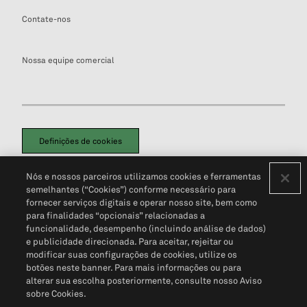
Contate-nos
Nossa equipe comercial
Definições de cookies
Disclaimers Legais
Termos de Uso
Aviso de Cookies
Nós e nossos parceiros utilizamos cookies e ferramentas
Política de Privacidade
Portal de privacidade do cliente (em inglês)
semelhantes (“Cookies”) conforme necessário para
Não Venda Minhas Informações Pessoais
© 2026 S&P Global
fornecer serviços digitais e operar nosso site, bem como
para finalidades “opcionais” relacionadas a
funcionalidade, desempenho (incluindo análise de dados)
e publicidade direcionada. Para aceitar, rejeitar ou
modificar suas configurações de cookies, utilize os
botões neste banner. Para mais informações ou para
alterar sua escolha posteriormente, consulte nosso Aviso
sobre Cookies.