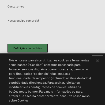
Contate-nos
Nossa equipe comercial
Definições de cookies
Disclaimers Legais
Termos de Uso
Aviso de Cookies
Nós e nossos parceiros utilizamos cookies e ferramentas
Política de Privacidade
Portal de privacidade do cliente (em inglês)
semelhantes (“Cookies”) conforme necessário para
Não Venda Minhas Informações Pessoais
© 2026 S&P Global
fornecer serviços digitais e operar nosso site, bem como
para finalidades “opcionais” relacionadas a
funcionalidade, desempenho (incluindo análise de dados)
e publicidade direcionada. Para aceitar, rejeitar ou
modificar suas configurações de cookies, utilize os
botões neste banner. Para mais informações ou para
alterar sua escolha posteriormente, consulte nosso Aviso
sobre Cookies.