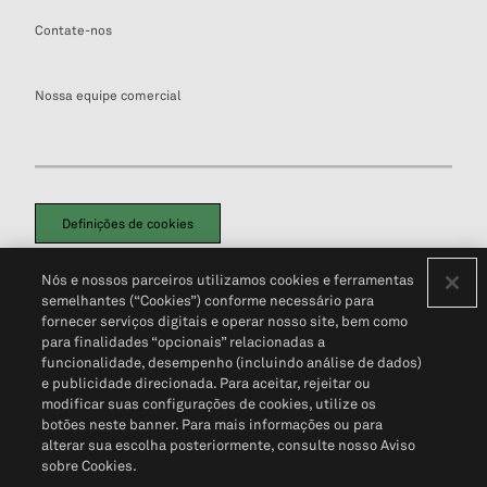
Contate-nos
Nossa equipe comercial
Definições de cookies
Disclaimers Legais
Termos de Uso
Aviso de Cookies
Nós e nossos parceiros utilizamos cookies e ferramentas
Política de Privacidade
Portal de privacidade do cliente (em inglês)
semelhantes (“Cookies”) conforme necessário para
Não Venda Minhas Informações Pessoais
© 2026 S&P Global
fornecer serviços digitais e operar nosso site, bem como
para finalidades “opcionais” relacionadas a
funcionalidade, desempenho (incluindo análise de dados)
e publicidade direcionada. Para aceitar, rejeitar ou
modificar suas configurações de cookies, utilize os
botões neste banner. Para mais informações ou para
alterar sua escolha posteriormente, consulte nosso Aviso
sobre Cookies.