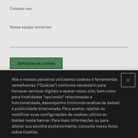
Contate-nos
Nossa equipe comercial
Definições de cookies
Disclaimers Legais
Termos de Uso
Aviso de Cookies
Nós e nossos parceiros utilizamos cookies e ferramentas
Política de Privacidade
Portal de privacidade do cliente (em inglês)
semelhantes (“Cookies”) conforme necessário para
Não Venda Minhas Informações Pessoais
© 2026 S&P Global
fornecer serviços digitais e operar nosso site, bem como
para finalidades “opcionais” relacionadas a
funcionalidade, desempenho (incluindo análise de dados)
e publicidade direcionada. Para aceitar, rejeitar ou
modificar suas configurações de cookies, utilize os
botões neste banner. Para mais informações ou para
alterar sua escolha posteriormente, consulte nosso Aviso
sobre Cookies.