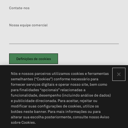
Contate-nos
Nossa equipe comercial
Definições de cookies
Disclaimers Legais
Termos de Uso
Aviso de Cookies
Nós e nossos parceiros utilizamos cookies e ferramentas
Política de Privacidade
Portal de privacidade do cliente (em inglês)
semelhantes (“Cookies”) conforme necessário para
Não Venda Minhas Informações Pessoais
© 2026 S&P Global
fornecer serviços digitais e operar nosso site, bem como
para finalidades “opcionais” relacionadas a
funcionalidade, desempenho (incluindo análise de dados)
e publicidade direcionada. Para aceitar, rejeitar ou
modificar suas configurações de cookies, utilize os
botões neste banner. Para mais informações ou para
alterar sua escolha posteriormente, consulte nosso Aviso
sobre Cookies.