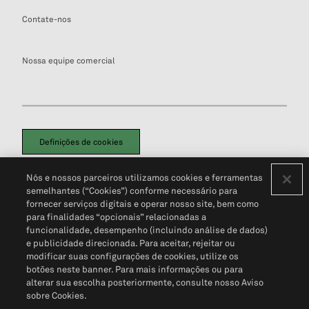
Contate-nos
Nossa equipe comercial
Definições de cookies
Disclaimers Legais
Termos de Uso
Aviso de Cookies
Nós e nossos parceiros utilizamos cookies e ferramentas
Política de Privacidade
Portal de privacidade do cliente (em inglês)
semelhantes (“Cookies”) conforme necessário para
Não Venda Minhas Informações Pessoais
© 2026 S&P Global
fornecer serviços digitais e operar nosso site, bem como
para finalidades “opcionais” relacionadas a
funcionalidade, desempenho (incluindo análise de dados)
e publicidade direcionada. Para aceitar, rejeitar ou
modificar suas configurações de cookies, utilize os
botões neste banner. Para mais informações ou para
alterar sua escolha posteriormente, consulte nosso Aviso
sobre Cookies.