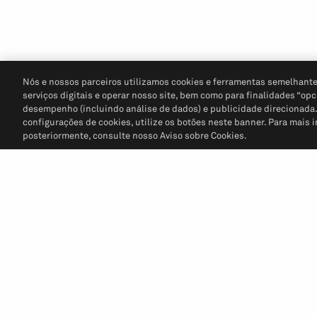
Nós e nossos parceiros utilizamos cookies e ferramentas semelhante
serviços digitais e operar nosso site, bem como para finalidades “opc
desempenho (incluindo análise de dados) e publicidade direcionada. P
configurações de cookies, utilize os botões neste banner. Para mais 
posteriormente, consulte nosso Aviso sobre Cookies.