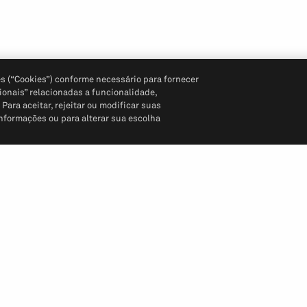
s (“Cookies”) conforme necessário para fornecer
ionais” relacionadas a funcionalidade,
ara aceitar, rejeitar ou modificar suas
informações ou para alterar sua escolha
Siga-nos