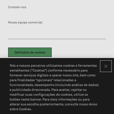
Contate-nos
Nossa equipe comercial
Definições de cookies
Disclaimers Legais
Termos de Uso
Aviso de Cookies
Nós e nossos parceiros utilizamos cookies e ferramentas
Política de Privacidade
Portal de privacidade do cliente (em inglês)
semelhantes (“Cookies”) conforme necessário para
Não Venda Minhas Informações Pessoais
© 2026 S&P Global
fornecer serviços digitais e operar nosso site, bem como
para finalidades “opcionais” relacionadas a
funcionalidade, desempenho (incluindo análise de dados)
e publicidade direcionada. Para aceitar, rejeitar ou
modificar suas configurações de cookies, utilize os
botões neste banner. Para mais informações ou para
alterar sua escolha posteriormente, consulte nosso Aviso
sobre Cookies.