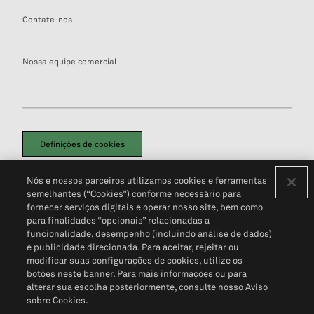
Contate-nos
Nossa equipe comercial
Definições de cookies
Disclaimers Legais
Termos de Uso
Aviso de Cookies
Nós e nossos parceiros utilizamos cookies e ferramentas
Política de Privacidade
Portal de privacidade do cliente (em inglês)
semelhantes (“Cookies”) conforme necessário para
Não Venda Minhas Informações Pessoais
© 2026 S&P Global
fornecer serviços digitais e operar nosso site, bem como
para finalidades “opcionais” relacionadas a
funcionalidade, desempenho (incluindo análise de dados)
e publicidade direcionada. Para aceitar, rejeitar ou
modificar suas configurações de cookies, utilize os
botões neste banner. Para mais informações ou para
alterar sua escolha posteriormente, consulte nosso Aviso
sobre Cookies.