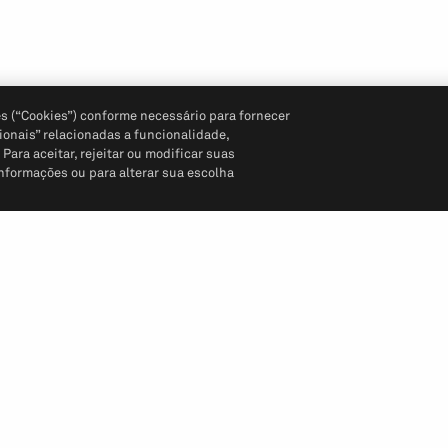
s (“Cookies”) conforme necessário para fornecer
ionais” relacionadas a funcionalidade,
ara aceitar, rejeitar ou modificar suas
informações ou para alterar sua escolha
Siga-nos