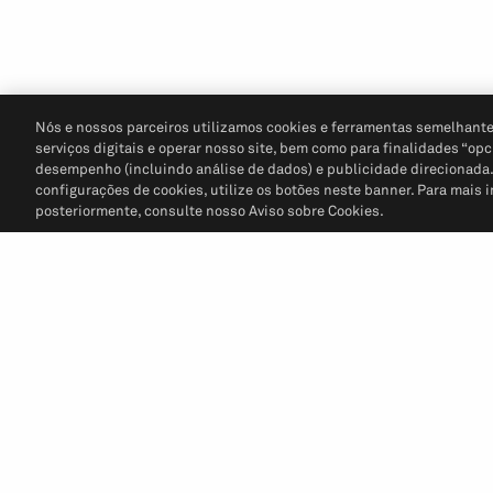
Nós e nossos parceiros utilizamos cookies e ferramentas semelhante
serviços digitais e operar nosso site, bem como para finalidades “opc
desempenho (incluindo análise de dados) e publicidade direcionada. P
configurações de cookies, utilize os botões neste banner. Para mais 
posteriormente, consulte nosso Aviso sobre Cookies.