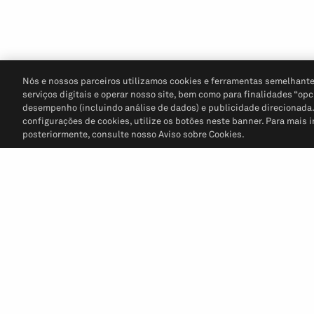
Nós e nossos parceiros utilizamos cookies e ferramentas semelhante
serviços digitais e operar nosso site, bem como para finalidades “opc
desempenho (incluindo análise de dados) e publicidade direcionada. P
configurações de cookies, utilize os botões neste banner. Para mais 
posteriormente, consulte nosso Aviso sobre Cookies.