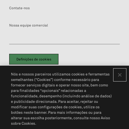
Contate-nos
Nossa equipe comercial
Definições de cookies
Disclaimers Legais
Termos de Uso
Aviso de Cookies
Nós e nossos parceiros utilizamos cookies e ferramentas
Política de Privacidade
Portal de privacidade do cliente (em inglês)
semelhantes (“Cookies”) conforme necessário para
Não Venda Minhas Informações Pessoais
© 2026 S&P Global
fornecer serviços digitais e operar nosso site, bem como
para finalidades “opcionais” relacionadas a
funcionalidade, desempenho (incluindo análise de dados)
e publicidade direcionada. Para aceitar, rejeitar ou
modificar suas configurações de cookies, utilize os
botões neste banner. Para mais informações ou para
alterar sua escolha posteriormente, consulte nosso Aviso
sobre Cookies.