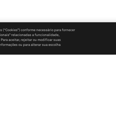
s (“Cookies”) conforme necessário para fornecer
ionais” relacionadas a funcionalidade,
ara aceitar, rejeitar ou modificar suas
informações ou para alterar sua escolha
Siga-nos