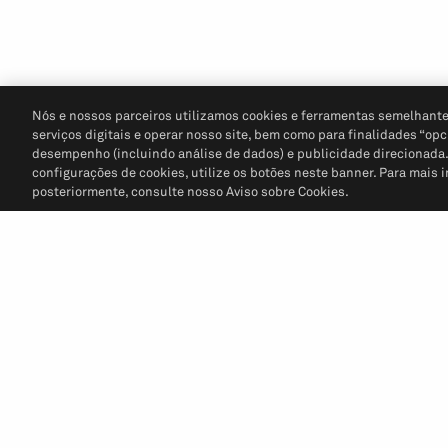
Nós e nossos parceiros utilizamos cookies e ferramentas semelhante
serviços digitais e operar nosso site, bem como para finalidades “opc
desempenho (incluindo análise de dados) e publicidade direcionada. P
configurações de cookies, utilize os botões neste banner. Para mais 
posteriormente, consulte nosso Aviso sobre Cookies.