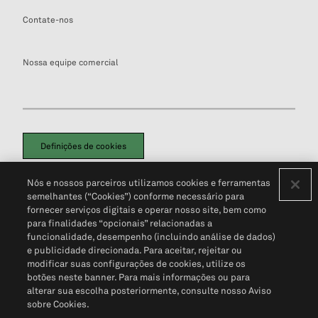
Contate-nos
Nossa equipe comercial
Definições de cookies
Disclaimers Legais
Termos de Uso
Aviso de Cookies
Nós e nossos parceiros utilizamos cookies e ferramentas
Política de Privacidade
Portal de privacidade do cliente (em inglês)
semelhantes (“Cookies”) conforme necessário para
Não Venda Minhas Informações Pessoais
© 2026 S&P Global
fornecer serviços digitais e operar nosso site, bem como
para finalidades “opcionais” relacionadas a
funcionalidade, desempenho (incluindo análise de dados)
e publicidade direcionada. Para aceitar, rejeitar ou
modificar suas configurações de cookies, utilize os
botões neste banner. Para mais informações ou para
alterar sua escolha posteriormente, consulte nosso Aviso
sobre Cookies.