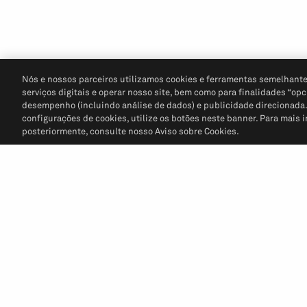
Nós e nossos parceiros utilizamos cookies e ferramentas semelhante
serviços digitais e operar nosso site, bem como para finalidades “opc
desempenho (incluindo análise de dados) e publicidade direcionada. P
configurações de cookies, utilize os botões neste banner. Para mais 
posteriormente, consulte nosso Aviso sobre Cookies.