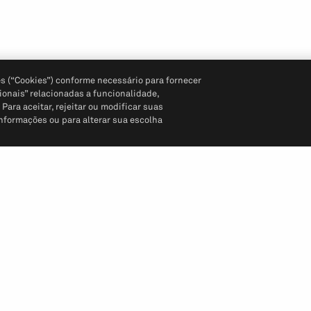
s (“Cookies”) conforme necessário para fornecer
ionais” relacionadas a funcionalidade,
ara aceitar, rejeitar ou modificar suas
informações ou para alterar sua escolha
Siga-nos