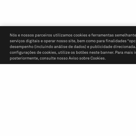
Nós e nossos parceiros utilizamos cookies e ferramentas semelhante
serviços digitais e operar nosso site, bem como para finalidades “opc
desempenho (incluindo análise de dados) e publicidade direcionada. P
configurações de cookies, utilize os botões neste banner. Para mais 
posteriormente, consulte nosso Aviso sobre Cookies.