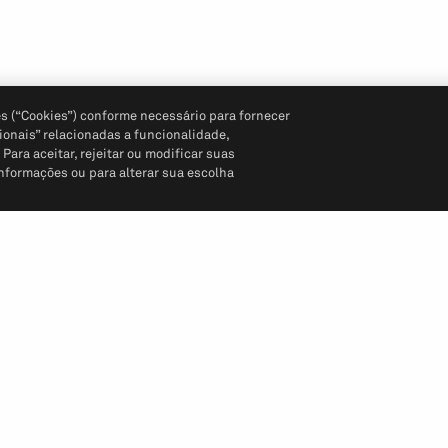
s (“Cookies”) conforme necessário para fornecer
ionais” relacionadas a funcionalidade,
ara aceitar, rejeitar ou modificar suas
informações ou para alterar sua escolha
Siga-nos