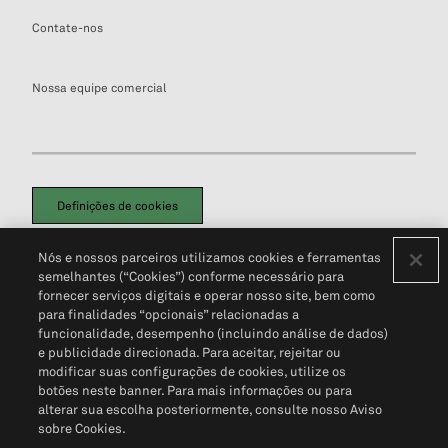
Contate-nos
Nossa equipe comercial
Definições de cookies
Disclaimers Legais
Termos de Uso
Aviso de Cookies
Nós e nossos parceiros utilizamos cookies e ferramentas
Política de Privacidade
Portal de privacidade do cliente (em inglês)
semelhantes (“Cookies”) conforme necessário para
Não Venda Minhas Informações Pessoais
© 2026 S&P Global
fornecer serviços digitais e operar nosso site, bem como
para finalidades “opcionais” relacionadas a
funcionalidade, desempenho (incluindo análise de dados)
e publicidade direcionada. Para aceitar, rejeitar ou
modificar suas configurações de cookies, utilize os
botões neste banner. Para mais informações ou para
alterar sua escolha posteriormente, consulte nosso Aviso
sobre Cookies.