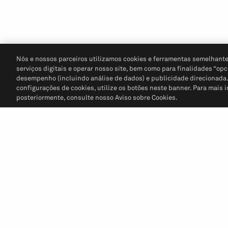
Nós e nossos parceiros utilizamos cookies e ferramentas semelhante
serviços digitais e operar nosso site, bem como para finalidades “opc
desempenho (incluindo análise de dados) e publicidade direcionada. P
configurações de cookies, utilize os botões neste banner. Para mais 
posteriormente, consulte nosso Aviso sobre Cookies.