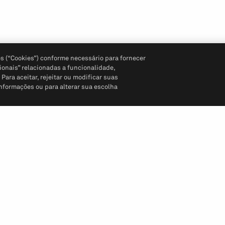
s (“Cookies”) conforme necessário para fornecer
ionais” relacionadas a funcionalidade,
ara aceitar, rejeitar ou modificar suas
informações ou para alterar sua escolha
Siga-nos