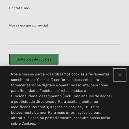
Contate-nos
Nossa equipe comercial
Definições de cookies
Disclaimers Legais
Termos de Uso
Aviso de Cookies
Nós e nossos parceiros utilizamos cookies e ferramentas
Política de Privacidade
Portal de privacidade do cliente (em inglês)
semelhantes (“Cookies”) conforme necessário para
Não Venda Minhas Informações Pessoais
© 2026 S&P Global
fornecer serviços digitais e operar nosso site, bem como
para finalidades “opcionais” relacionadas a
funcionalidade, desempenho (incluindo análise de dados)
e publicidade direcionada. Para aceitar, rejeitar ou
modificar suas configurações de cookies, utilize os
botões neste banner. Para mais informações ou para
alterar sua escolha posteriormente, consulte nosso Aviso
sobre Cookies.