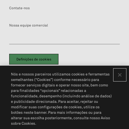
Contate-nos
Nossa equipe comercial
Definições de cookies
Disclaimers Legais
Termos de Uso
Aviso de Cookies
Nós e nossos parceiros utilizamos cookies e ferramentas
Política de Privacidade
Portal de privacidade do cliente (em inglês)
semelhantes (“Cookies”) conforme necessário para
Não Venda Minhas Informações Pessoais
© 2026 S&P Global
fornecer serviços digitais e operar nosso site, bem como
para finalidades “opcionais” relacionadas a
funcionalidade, desempenho (incluindo análise de dados)
e publicidade direcionada. Para aceitar, rejeitar ou
modificar suas configurações de cookies, utilize os
botões neste banner. Para mais informações ou para
alterar sua escolha posteriormente, consulte nosso Aviso
sobre Cookies.