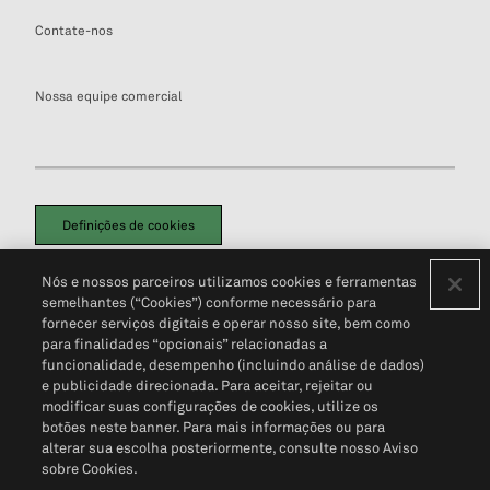
Contate-nos
Nossa equipe comercial
Definições de cookies
Disclaimers Legais
Termos de Uso
Aviso de Cookies
Nós e nossos parceiros utilizamos cookies e ferramentas
Política de Privacidade
Portal de privacidade do cliente (em inglês)
semelhantes (“Cookies”) conforme necessário para
Não Venda Minhas Informações Pessoais
© 2026 S&P Global
fornecer serviços digitais e operar nosso site, bem como
para finalidades “opcionais” relacionadas a
funcionalidade, desempenho (incluindo análise de dados)
e publicidade direcionada. Para aceitar, rejeitar ou
modificar suas configurações de cookies, utilize os
botões neste banner. Para mais informações ou para
alterar sua escolha posteriormente, consulte nosso Aviso
sobre Cookies.