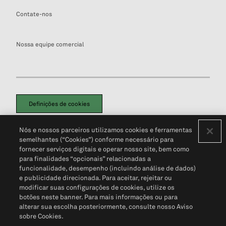
Contate-nos
Nossa equipe comercial
Definições de cookies
Disclaimers Legais
Termos de Uso
Aviso de Cookies
Nós e nossos parceiros utilizamos cookies e ferramentas
Política de Privacidade
Portal de privacidade do cliente (em inglês)
semelhantes (“Cookies”) conforme necessário para
Não Venda Minhas Informações Pessoais
© 2026 S&P Global
fornecer serviços digitais e operar nosso site, bem como
para finalidades “opcionais” relacionadas a
funcionalidade, desempenho (incluindo análise de dados)
e publicidade direcionada. Para aceitar, rejeitar ou
modificar suas configurações de cookies, utilize os
botões neste banner. Para mais informações ou para
alterar sua escolha posteriormente, consulte nosso Aviso
sobre Cookies.