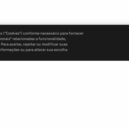
s (“Cookies”) conforme necessário para fornecer
ionais” relacionadas a funcionalidade,
ara aceitar, rejeitar ou modificar suas
informações ou para alterar sua escolha
Siga-nos