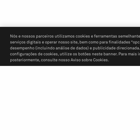
Nós e nossos parceiros utilizamos cookies e ferramentas semelhante
serviços digitais e operar nosso site, bem como para finalidades “opc
desempenho (incluindo análise de dados) e publicidade direcionada. P
configurações de cookies, utilize os botões neste banner. Para mais 
posteriormente, consulte nosso Aviso sobre Cookies.