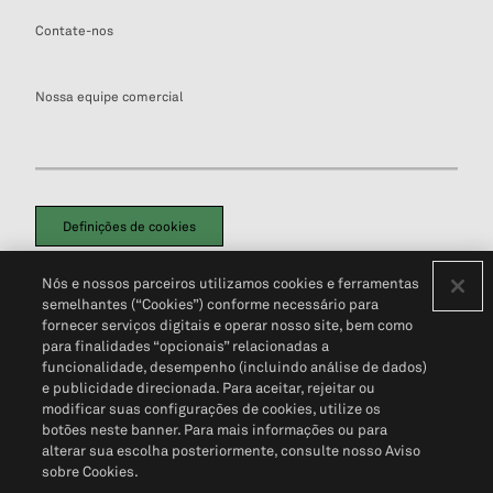
Contate-nos
Nossa equipe comercial
Definições de cookies
Disclaimers Legais
Termos de Uso
Aviso de Cookies
Nós e nossos parceiros utilizamos cookies e ferramentas
Política de Privacidade
Portal de privacidade do cliente (em inglês)
semelhantes (“Cookies”) conforme necessário para
Não Venda Minhas Informações Pessoais
© 2026 S&P Global
fornecer serviços digitais e operar nosso site, bem como
para finalidades “opcionais” relacionadas a
funcionalidade, desempenho (incluindo análise de dados)
e publicidade direcionada. Para aceitar, rejeitar ou
modificar suas configurações de cookies, utilize os
botões neste banner. Para mais informações ou para
alterar sua escolha posteriormente, consulte nosso Aviso
sobre Cookies.