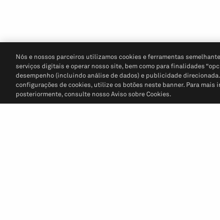
Nós e nossos parceiros utilizamos cookies e ferramentas semelhante
serviços digitais e operar nosso site, bem como para finalidades “opc
desempenho (incluindo análise de dados) e publicidade direcionada. P
configurações de cookies, utilize os botões neste banner. Para mais 
posteriormente, consulte nosso Aviso sobre Cookies.