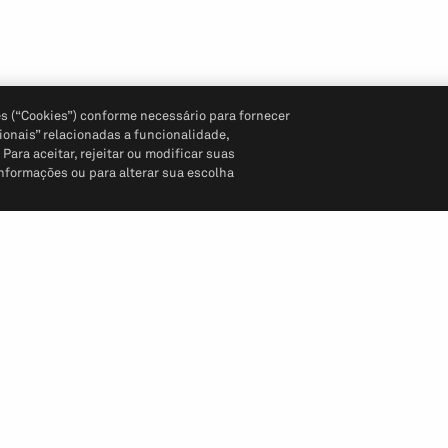
s (“Cookies”) conforme necessário para fornecer
ionais” relacionadas a funcionalidade,
ara aceitar, rejeitar ou modificar suas
informações ou para alterar sua escolha
Siga-nos