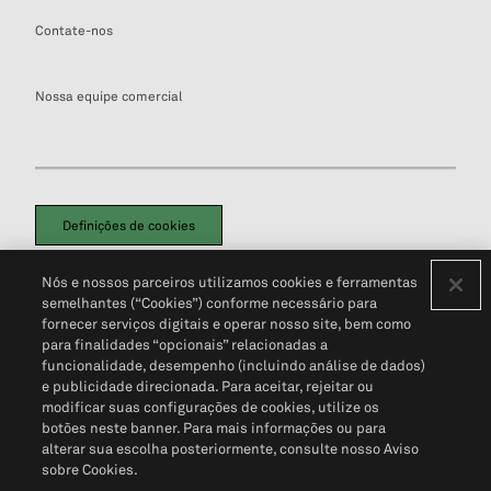
Contate-nos
Nossa equipe comercial
Definições de cookies
Disclaimers Legais
Termos de Uso
Aviso de Cookies
Nós e nossos parceiros utilizamos cookies e ferramentas
Política de Privacidade
Portal de privacidade do cliente (em inglês)
semelhantes (“Cookies”) conforme necessário para
Não Venda Minhas Informações Pessoais
© 2026 S&P Global
fornecer serviços digitais e operar nosso site, bem como
para finalidades “opcionais” relacionadas a
funcionalidade, desempenho (incluindo análise de dados)
e publicidade direcionada. Para aceitar, rejeitar ou
modificar suas configurações de cookies, utilize os
botões neste banner. Para mais informações ou para
alterar sua escolha posteriormente, consulte nosso Aviso
sobre Cookies.