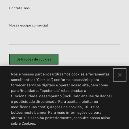
Contate-nos
Nossa equipe comercial
Definições de cookies
Disclaimers Legais
Termos de Uso
Aviso de Cookies
Nós e nossos parceiros utilizamos cookies e ferramentas
Política de Privacidade
Portal de privacidade do cliente (em inglês)
semelhantes (“Cookies”) conforme necessário para
Não Venda Minhas Informações Pessoais
© 2026 S&P Global
fornecer serviços digitais e operar nosso site, bem como
para finalidades “opcionais” relacionadas a
funcionalidade, desempenho (incluindo análise de dados)
e publicidade direcionada. Para aceitar, rejeitar ou
modificar suas configurações de cookies, utilize os
botões neste banner. Para mais informações ou para
alterar sua escolha posteriormente, consulte nosso Aviso
sobre Cookies.