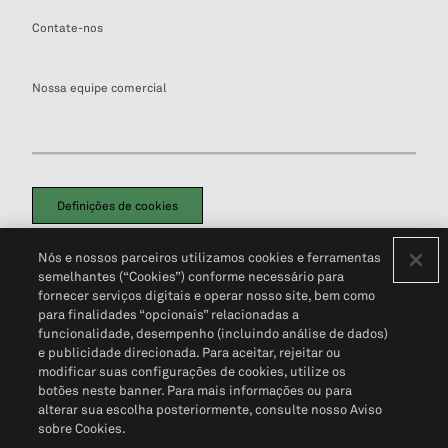
Contate-nos
Nossa equipe comercial
Definições de cookies
Disclaimers Legais
Termos de Uso
Aviso de Cookies
Nós e nossos parceiros utilizamos cookies e ferramentas
Política de Privacidade
Portal de privacidade do cliente (em inglês)
semelhantes (“Cookies”) conforme necessário para
Não Venda Minhas Informações Pessoais
© 2026 S&P Global
fornecer serviços digitais e operar nosso site, bem como
para finalidades “opcionais” relacionadas a
funcionalidade, desempenho (incluindo análise de dados)
e publicidade direcionada. Para aceitar, rejeitar ou
modificar suas configurações de cookies, utilize os
botões neste banner. Para mais informações ou para
alterar sua escolha posteriormente, consulte nosso Aviso
sobre Cookies.