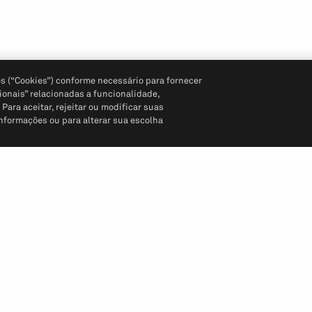
s (“Cookies”) conforme necessário para fornecer
ionais” relacionadas a funcionalidade,
ara aceitar, rejeitar ou modificar suas
informações ou para alterar sua escolha
Siga-nos