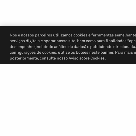
Nós e nossos parceiros utilizamos cookies e ferramentas semelhante
serviços digitais e operar nosso site, bem como para finalidades “opc
desempenho (incluindo análise de dados) e publicidade direcionada. P
configurações de cookies, utilize os botões neste banner. Para mais 
posteriormente, consulte nosso Aviso sobre Cookies.