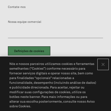
Contate-nos
Nossa equipe comercial
Definições de cookies
Disclaimers Legais
Termos de Uso
Aviso de Cookies
Nós e nossos parceiros utilizamos cookies e ferramentas
Política de Privacidade
Portal de privacidade do cliente (em inglês)
semelhantes (“Cookies”) conforme necessário para
Não Venda Minhas Informações Pessoais
© 2026 S&P Global
fornecer serviços digitais e operar nosso site, bem como
para finalidades “opcionais” relacionadas a
funcionalidade, desempenho (incluindo análise de dados)
e publicidade direcionada. Para aceitar, rejeitar ou
modificar suas configurações de cookies, utilize os
botões neste banner. Para mais informações ou para
alterar sua escolha posteriormente, consulte nosso Aviso
sobre Cookies.