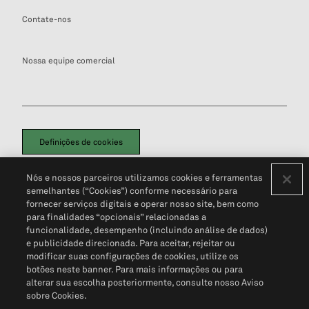
Contate-nos
Nossa equipe comercial
Definições de cookies
Disclaimers Legais
Termos de Uso
Aviso de Cookies
Nós e nossos parceiros utilizamos cookies e ferramentas
Política de Privacidade
Portal de privacidade do cliente (em inglês)
semelhantes (“Cookies”) conforme necessário para
Não Venda Minhas Informações Pessoais
© 2026 S&P Global
fornecer serviços digitais e operar nosso site, bem como
para finalidades “opcionais” relacionadas a
funcionalidade, desempenho (incluindo análise de dados)
e publicidade direcionada. Para aceitar, rejeitar ou
modificar suas configurações de cookies, utilize os
botões neste banner. Para mais informações ou para
alterar sua escolha posteriormente, consulte nosso Aviso
sobre Cookies.