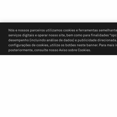
Nós e nossos parceiros utilizamos cookies e ferramentas semelhante
serviços digitais e operar nosso site, bem como para finalidades “opc
desempenho (incluindo análise de dados) e publicidade direcionada. P
configurações de cookies, utilize os botões neste banner. Para mais 
posteriormente, consulte nosso Aviso sobre Cookies.