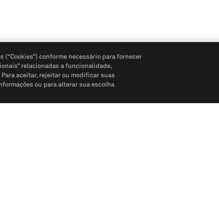
s (“Cookies”) conforme necessário para fornecer
ionais” relacionadas a funcionalidade,
ara aceitar, rejeitar ou modificar suas
informações ou para alterar sua escolha
Siga-nos