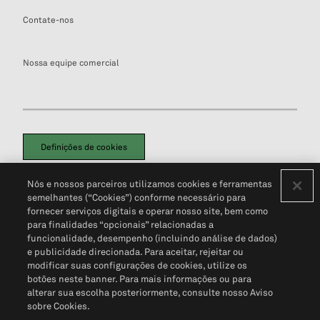
Contate-nos
Nossa equipe comercial
Definições de cookies
Disclaimers Legais
Termos de Uso
Aviso de Cookies
Nós e nossos parceiros utilizamos cookies e ferramentas
Política de Privacidade
Portal de privacidade do cliente (em inglês)
semelhantes (“Cookies”) conforme necessário para
Não Venda Minhas Informações Pessoais
© 2026 S&P Global
fornecer serviços digitais e operar nosso site, bem como
para finalidades “opcionais” relacionadas a
funcionalidade, desempenho (incluindo análise de dados)
e publicidade direcionada. Para aceitar, rejeitar ou
modificar suas configurações de cookies, utilize os
botões neste banner. Para mais informações ou para
alterar sua escolha posteriormente, consulte nosso Aviso
sobre Cookies.