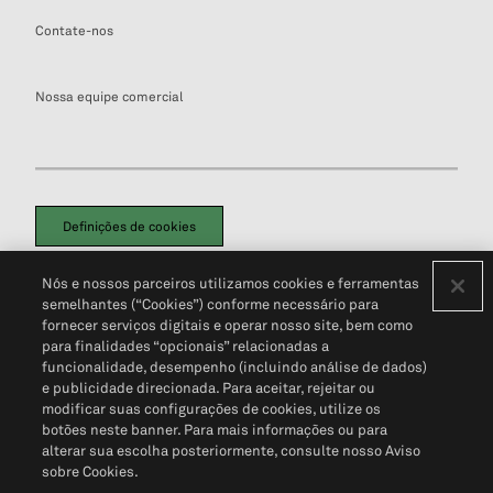
Contate-nos
Nossa equipe comercial
Definições de cookies
Disclaimers Legais
Termos de Uso
Aviso de Cookies
Nós e nossos parceiros utilizamos cookies e ferramentas
Política de Privacidade
Portal de privacidade do cliente (em inglês)
semelhantes (“Cookies”) conforme necessário para
Não Venda Minhas Informações Pessoais
© 2026 S&P Global
fornecer serviços digitais e operar nosso site, bem como
para finalidades “opcionais” relacionadas a
funcionalidade, desempenho (incluindo análise de dados)
e publicidade direcionada. Para aceitar, rejeitar ou
modificar suas configurações de cookies, utilize os
botões neste banner. Para mais informações ou para
alterar sua escolha posteriormente, consulte nosso Aviso
sobre Cookies.